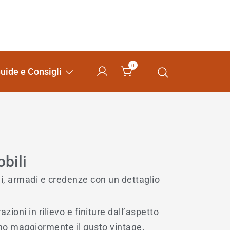
0
uide e Consigli
bili
ni, armadi e credenze con un dettaglio
ioni in rilievo e finiture dall’aspetto
ano maggiormente il gusto vintage.