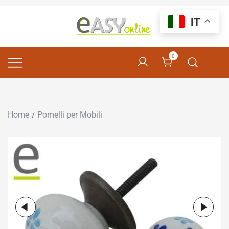
IT
Pomelli per Mobili e Artigianato Orientale
EASY online
0
Home
Pomelli per Mobili
/