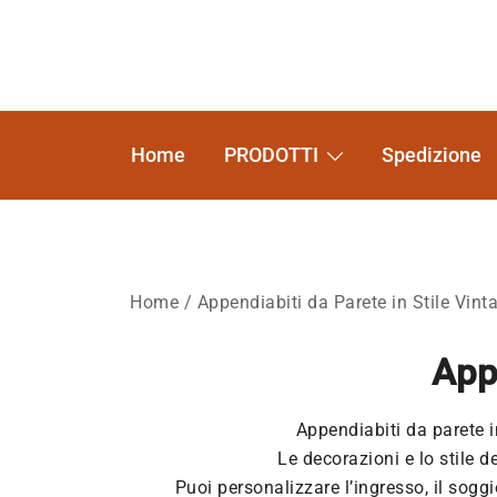
Vai
al
contenuto
Home
PRODOTTI
Spedizione
Home
/ Appendiabiti da Parete in Stile Vint
Appe
Appendiabiti da parete i
Le decorazioni e lo stile d
Puoi personalizzare l’ingresso, il sog