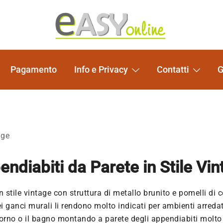
Pomelli per Mobili e Artigianato Orientale
EASY online
Pagamento
Info e Privacy
Contatti
G
age
ndiabiti da Parete in Stile Vi
n stile vintage con struttura di metallo brunito e pomelli di
ei ganci murali li rendono molto indicati per ambienti arredat
giorno o il bagno montando a parete degli appendiabiti molto 