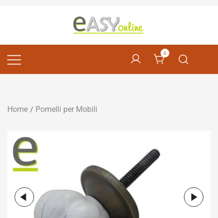
Pomelli per Mobili e Artigianato Orientale
EASY online
0
Home
Pomelli per Mobili
/