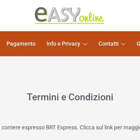
Pomelli per Mobili e Artigianato Orientale
EASY online
Pagamento
Info e Privacy
Contatti
G
Termini e Condizioni
 corriere espresso BRT Express. Clicca sul link per maggi