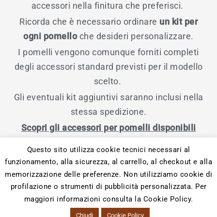
accessori nella finitura che preferisci.
Ricorda che è necessario ordinare
un kit per
ogni pomello
che desideri personalizzare.
I pomelli vengono comunque forniti completi
degli accessori standard previsti per il modello
scelto.
Gli eventuali kit aggiuntivi saranno inclusi nella
stessa spedizione.
Scopri gli accessori per pomelli disponibili
Questo sito utilizza cookie tecnici necessari al
funzionamento, alla sicurezza, al carrello, al checkout e alla
memorizzazione delle preferenze. Non utilizziamo cookie di
profilazione o strumenti di pubblicità personalizzata. Per
maggiori informazioni consulta la Cookie Policy.
2026 EASY Online
Chiudi
Cookie Policy