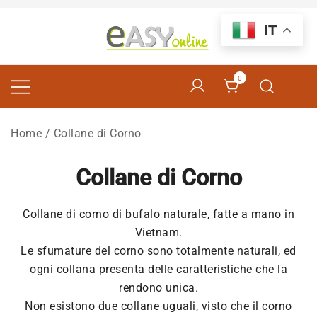
Vai
al
IT
contenuto
Pomelli per Mobili e Artigianato
EASY online
0
Orientale
Home
/ Collane di Corno
Collane di Corno
Collane di corno di bufalo naturale, fatte a mano in
Vietnam.
Le sfumature del corno sono totalmente naturali, ed
ogni collana presenta delle caratteristiche che la
rendono unica.
Non esistono due collane uguali, visto che il corno