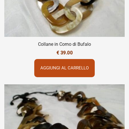
Collane in Corno di Bufalo
€
39.00
AGGIUNGI AL CARRELLO