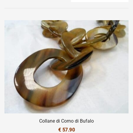
Collane di Corno di Bufalo
€
57.90