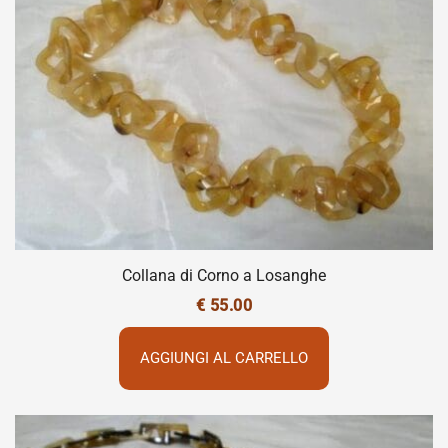
Collana di Corno a Losanghe
€
55.00
AGGIUNGI AL CARRELLO