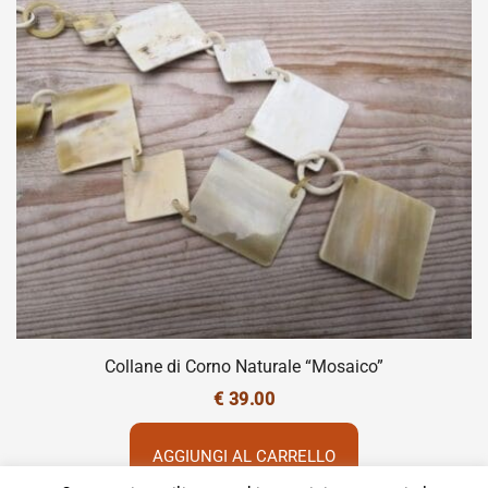
Collane di Corno Naturale “Mosaico”
€
39.00
AGGIUNGI AL CARRELLO