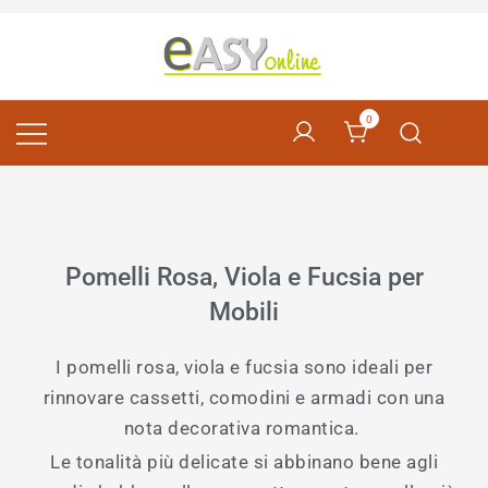
Pomelli per Mobili e Artigianato Orientale
EASY online
0
Pomelli Rosa, Viola e Fucsia per
Mobili
I pomelli rosa, viola e fucsia sono ideali per
rinnovare cassetti, comodini e armadi con una
nota decorativa romantica.
Le tonalità più delicate si abbinano bene agli