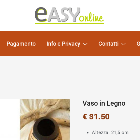
Pomelli per Mobili e Artigianato Orientale
EASY online
Pagamento
Info e Privacy
Contatti
G
Vaso in Legno
€
31.50
Altezza: 21,5 cm