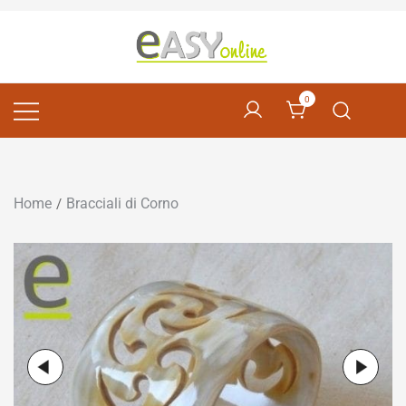
Pomelli per Mobili e Artigianato Orientale
EASY online
0
Home
Bracciali di Corno
/