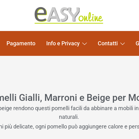
Pomelli per Mobili e Artigianato Orientale
EASY online
Pagamento
Info e Privacy
Contatti
G
elli Gialli, Marroni e Beige per Mo
 beige rendono questi pomelli facili da abbinare a mobili in 
naturali.
ni più delicate, ogni pomello può aggiungere calore e per